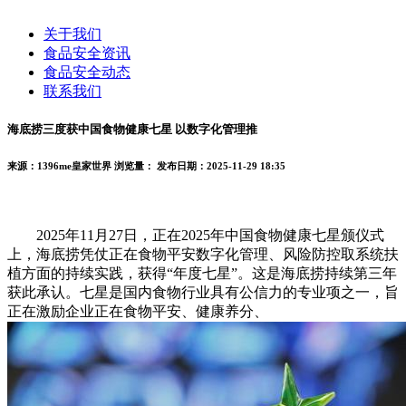
关于我们
食品安全资讯
食品安全动态
联系我们
海底捞三度获中国食物健康七星 以数字化管理推
来源：1396me皇家世界
浏览量：
发布日期：2025-11-29 18:35
2025年11月27日，正在2025年中国食物健康七星颁仪式
上，海底捞凭仗正在食物平安数字化管理、风险防控取系统扶
植方面的持续实践，获得“年度七星”。这是海底捞持续第三年
获此承认。七星是国内食物行业具有公信力的专业项之一，旨
正在激励企业正在食物平安、健康养分、