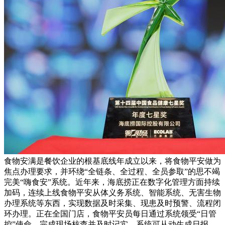
食物安满是餐饮企业的根基底线年成立以来，将食物平安做为
焦点办理要求，并环绕“全链条、全过程、全员参取”的思不竭
完美“嗨食安”系统。近年来，海底捞正在数字化管理方面持续
加码，连续上线食物平安从体义务系统、智能系统、无害生物
办理系统等东西，实现数据及时采集、现患及时预警、流程闭
环办理。正在全国门店，食物平安员每日通过系统领受“日管
控”使命，完成现场核查并及时记实，系统可从动生成日报、