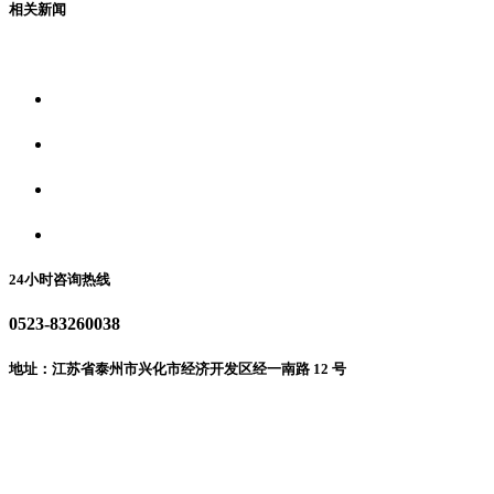
相关新闻
关于我们
食品安全资讯
食品安全动态
联系我们
24小时咨询热线
0523-83260038
地址：江苏省泰州市兴化市经济开发区经一南路 12 号
微信二维码