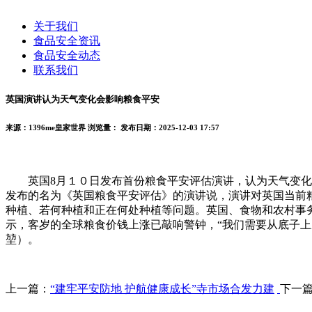
关于我们
食品安全资讯
食品安全动态
联系我们
英国演讲认为天气变化会影响粮食平安
来源：1396me皇家世界
浏览量：
发布日期：2025-12-03 17:57
英国8月１０日发布首份粮食平安评估演讲，认为天气变化会
发布的名为《英国粮食平安评估》的演讲说，演讲对英国当前
种植、若何种植和正在何处种植等问题。英国、食物和农村事
示，客岁的全球粮食价钱上涨已敲响警钟，“我们需要从底子
堃）。
上一篇：
“建牢平安防地 护航健康成长”寺市场合发力建
下一