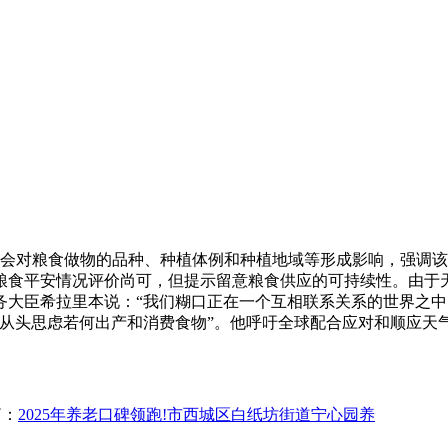
对粮食做物的品种、种植体例和种植地域等形成影响，强调该
粮食平安情况评价尚可，但提示留意粮食供应的可持续性。由于
务大臣希拉里本说：“我们糊口正在一个互相联系关系的世界之中
上从头思虑若何出产和消费食物”。他呼吁全球配合应对和顺应天
篇：
2025年养老口碑领跑!市西城区白纸坊街道宁心园养